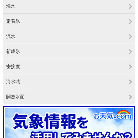
海氷
定着氷
流氷
新成氷
密接度
海氷域
開放水面