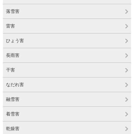
落雪害
雷害
ひょう害
長雨害
干害
なだれ害
融雪害
着雪害
乾燥害