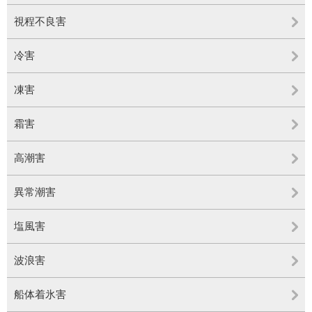
視程不良害
冷害
凍害
霜害
高潮害
異常潮害
塩風害
波浪害
船体着氷害