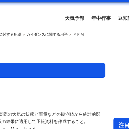
天気予報
年中行事
豆知
に関する用語
ガイダンスに関する用語
ＰＰＭ
実際の大気の状態と雨量などの観測値から統計的関
報の結果に適用して予報資料を作成すること。
注
ｉｓ Ｍｅｔｈｏｄ