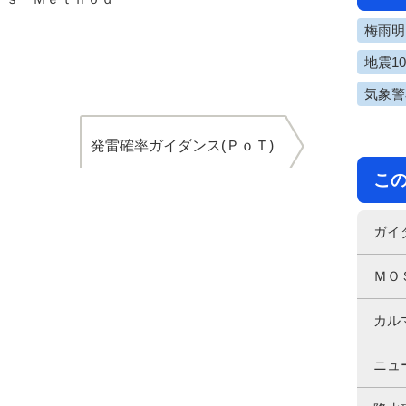
梅雨明け
地震1
気象警
発雷確率ガイダンス(ＰｏＴ)
こ
ガイ
ＭＯ
カル
ニュ