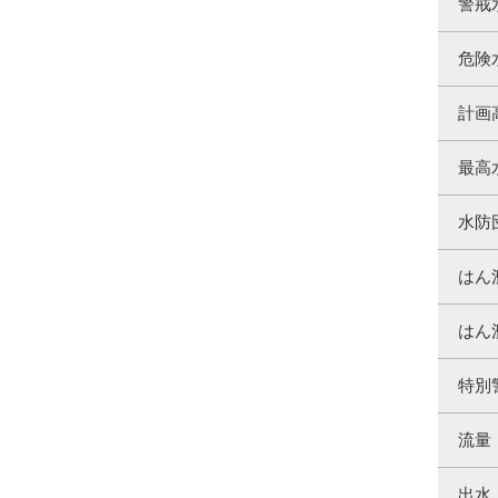
警戒
危険
計画
最高
水防
はん
はん
特別
流量
出水