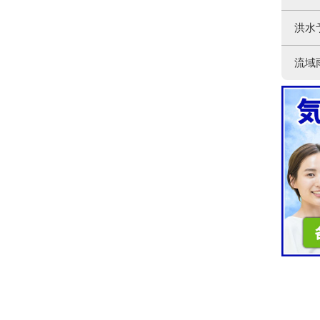
洪水
流域