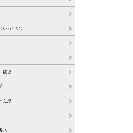
（いっすい）
、破堤
濫
はん濫
洪水