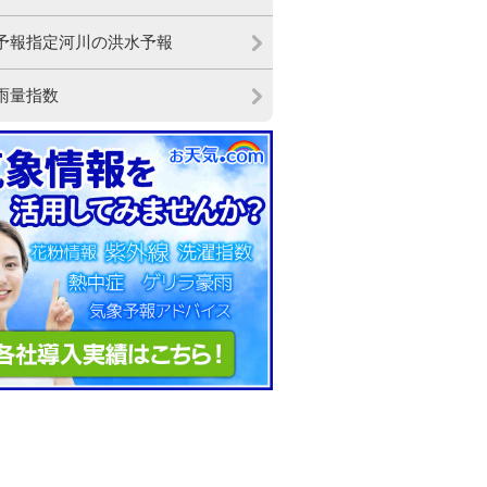
予報指定河川の洪水予報
雨量指数