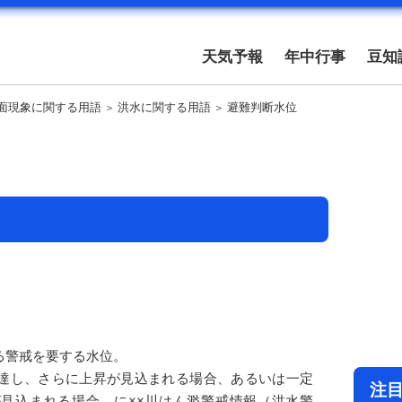
天気予報
年中行事
豆知
面現象に関する用語
洪水に関する用語
避難判断水位
る警戒を要する水位。
達し、さらに上昇が見込まれる場合、あるいは一定
注
見込まれる場合、に××川はん濫警戒情報（洪水警