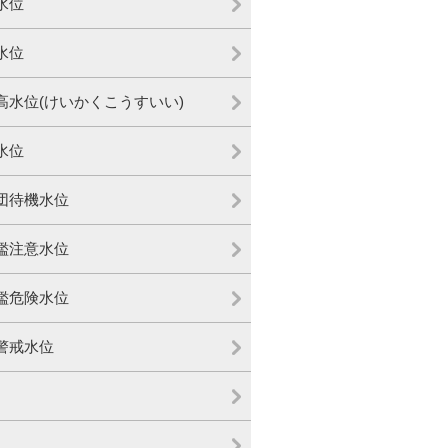
水位
水位
高水位(けいかくこうすいい)
水位
団待機水位
濫注意水位
濫危険水位
警戒水位