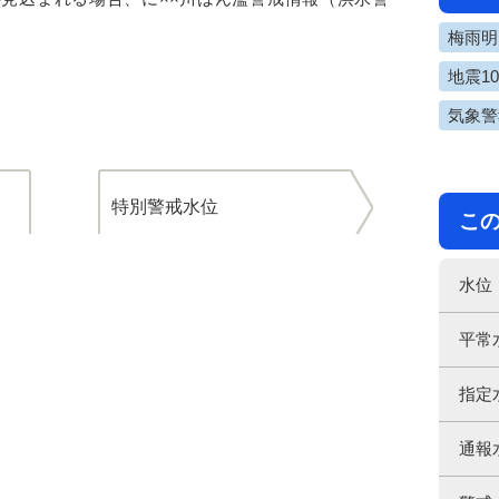
梅雨明け
地震1
気象警
特別警戒水位
こ
水位
平常
指定
通報