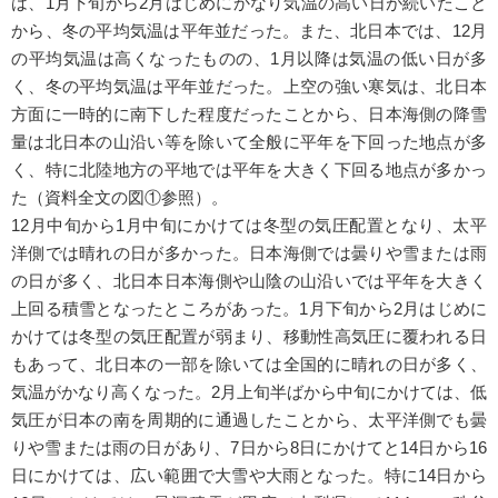
は、1月下旬から2月はじめにかなり気温の高い日が続いたこと
から、冬の平均気温は平年並だった。また、北日本では、12月
の平均気温は高くなったものの、1月以降は気温の低い日が多
く、冬の平均気温は平年並だった。上空の強い寒気は、北日本
方面に一時的に南下した程度だったことから、日本海側の降雪
量は北日本の山沿い等を除いて全般に平年を下回った地点が多
く、特に北陸地方の平地では平年を大きく下回る地点が多かっ
た（資料全文の図①参照）。
12月中旬から1月中旬にかけては冬型の気圧配置となり、太平
洋側では晴れの日が多かった。日本海側では曇りや雪または雨
の日が多く、北日本日本海側や山陰の山沿いでは平年を大きく
上回る積雪となったところがあった。1月下旬から2月はじめに
かけては冬型の気圧配置が弱まり、移動性高気圧に覆われる日
もあって、北日本の一部を除いては全国的に晴れの日が多く、
気温がかなり高くなった。2月上旬半ばから中旬にかけては、低
気圧が日本の南を周期的に通過したことから、太平洋側でも曇
りや雪または雨の日があり、7日から8日にかけてと14日から16
日にかけては、広い範囲で大雪や大雨となった。特に14日から