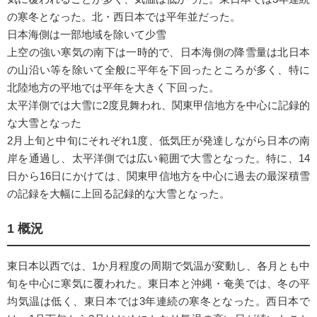
の寒冬となった。北・西日本では平年並だった。
日本海側は一部地域を除いて少雪
上空の強い寒気の南下は一時的で、日本海側の降雪量は北日本
の山沿い等を除いて全般に平年を下回ったところが多く、特に
北陸地方の平地では平年を大きく下回った。
太平洋側では大雪に2度見舞われ、関東甲信地方を中心に記録的
な大雪となった
2月上旬と中旬にそれぞれ1度、低気圧が発達しながら日本の南
岸を通過し、太平洋側では広い範囲で大雪となった。特に、14
日から16日にかけては、関東甲信地方を中心に過去の最深積雪
の記録を大幅に上回る記録的な大雪となった。
1 概況
東日本以西では、1か月程度の周期で気温が変動し、各月とも中
旬を中心に寒気に覆われた。東日本と沖縄・奄美では、冬の平
均気温は低く、東日本では3年連続の寒冬となった。西日本で