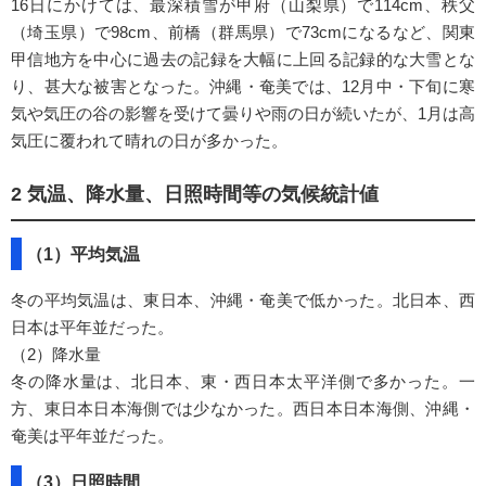
16日にかけては、最深積雪が甲府（山梨県）で114cm、秩父
（埼玉県）で98cm、前橋（群馬県）で73cmになるなど、関東
甲信地方を中心に過去の記録を大幅に上回る記録的な大雪とな
り、甚大な被害となった。沖縄・奄美では、12月中・下旬に寒
気や気圧の谷の影響を受けて曇りや雨の日が続いたが、1月は高
気圧に覆われて晴れの日が多かった。
2 気温、降水量、日照時間等の気候統計値
（1）平均気温
冬の平均気温は、東日本、沖縄・奄美で低かった。北日本、西
日本は平年並だった。
（2）降水量
冬の降水量は、北日本、東・西日本太平洋側で多かった。一
方、東日本日本海側では少なかった。西日本日本海側、沖縄・
奄美は平年並だった。
（3）日照時間