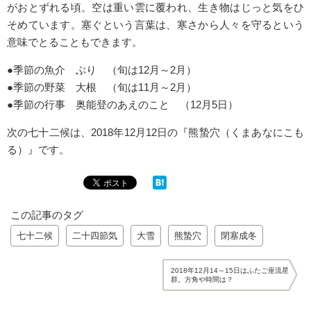
がおとずれる頃。空は重い雲に覆われ、生き物はじっと気をひ
そめています。塞ぐという言葉は、寒さから人々を守るという
意味でとることもできます。
●季節の魚介 ぶり （旬は12月～2月）
●季節の野菜 大根 （旬は11月～2月）
●季節の行事 奥能登のあえのこと （12月5日）
次の七十二候は、2018年12月12日の『熊蟄穴（くまあなにこも
る）』です。
この記事のタグ
七十二候
二十四節気
大雪
熊蟄穴
閉塞成冬
2018年12月14～15日はふたご座流星
群。方角や時間は？