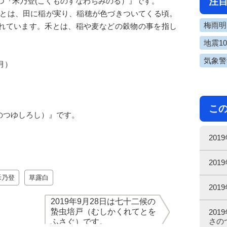
注
一つ『禾乃登(こくものすなわちみのる）』です。
）とは、田に稲が実り、稲穂が色づきついてくる頃。
梅雨明け
れています。禾とは、稲や麦などの穀物の事を指し
地震1
気象警
0月）
）
こ
のつゆしろし）』です。
20
20
禾乃登
草露白
20
2019年9月28日は七十二候の
蟄虫培戸（むしかくれてとを
20
さの
ふさぐ）です。