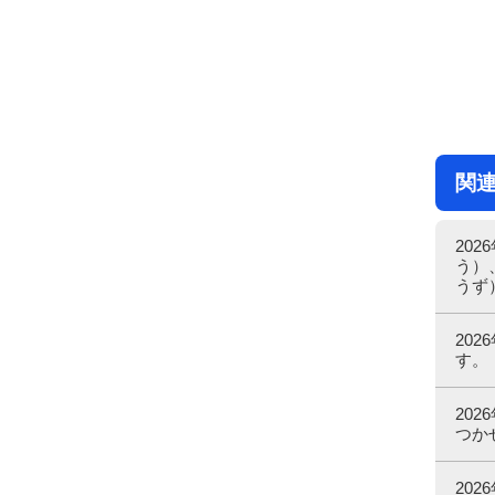
関
20
う）
うず
20
す。
20
つか
20