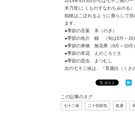
2019年9月3日からは七十二候の
禾乃登(こくものすなわちみのる
稲穂はこぼれるように垂らして揺
ます。
●季節の言葉 禾（のぎ）
●季節の魚介 鰯 （旬は6月～1
●季節の果物 無花果（8月～10月
●季節の草花 えのころぐさ
●季節の昆虫 まつむし
次の七十二候は、『草露白（くさ
この記事のタグ
七十二候
二十四節気
処暑