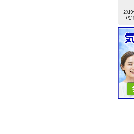
20
（む