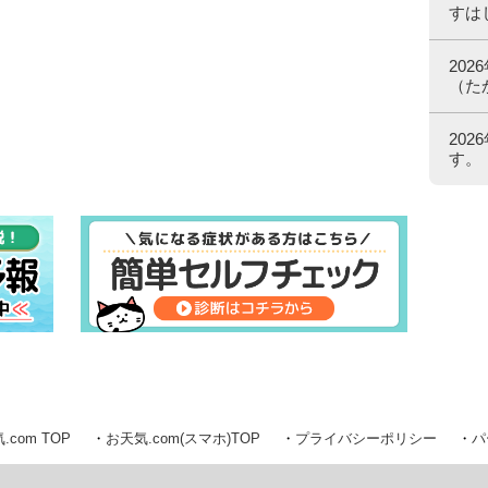
すは
20
（た
20
す。
.com TOP
お天気.com(スマホ)TOP
プライバシーポリシー
パ