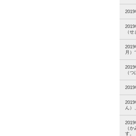
20
20
（せ
20
月）
20
（つ
20
20
ん）
20
（か
す。