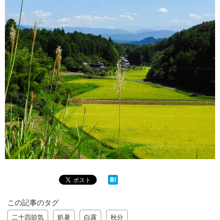
この記事のタグ
二十四節気
処暑
白露
秋分