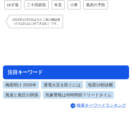
ゆず湯
二十四節気
冬至
小寒
風邪の予防
2023年12月2日は七十二候の橘始黄
（たちばなはじめてきばむ）です。
注目キーワード
梅雨明け 2026年
通電火災を防ぐには
地震10秒診断
風速と風圧の関係
気象警報は何時間前？リードタイム
検索キーワードランキング