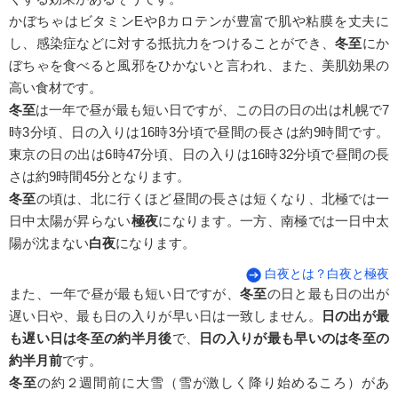
かぼちゃはビタミンEやβカロテンが豊富で肌や粘膜を丈夫に
し、感染症などに対する抵抗力をつけることができ、
冬至
にか
ぼちゃを食べると風邪をひかないと言われ、また、美肌効果の
高い食材です。
冬至
は一年で昼が最も短い日ですが、この日の日の出は札幌で7
時3分頃、日の入りは16時3分頃で昼間の長さは約9時間です。
東京の日の出は6時47分頃、日の入りは16時32分頃で昼間の長
さは約9時間45分となります。
冬至
の頃は、北に行くほど昼間の長さは短くなり、北極では一
日中太陽が昇らない
極夜
になります。一方、南極では一日中太
陽が沈まない
白夜
になります。
白夜とは？白夜と極夜
また、一年で昼が最も短い日ですが、
冬至
の日と最も日の出が
遅い日や、最も日の入りが早い日は一致しません。
日の出が最
も遅い日は冬至の約半月後
で、
日の入りが最も早いのは冬至の
約半月前
です。
冬至
の約２週間前に大雪（雪が激しく降り始めるころ）があ