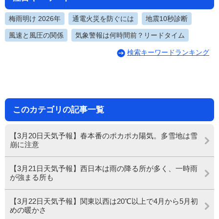
梅雨明け 2026年
通電火災を防ぐには
地震10秒診断
風速と風圧の関係
気象警報は何時間前？リードタイム
検索キーワードランキング
このカテゴリの記事一覧
【3月20日天気予報】春本番のポカポカ陽気。多雪地は雪
崩に注意
【3月21日天気予報】西日本は雨の降る所が多く、一時雨
が強まる所も
【3月22日天気予報】関東以西は20℃以上で4月から5月初
めの暖かさ