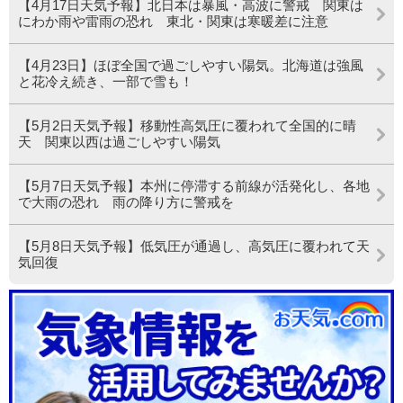
【4月17日天気予報】北日本は暴風・高波に警戒 関東は
にわか雨や雷雨の恐れ 東北・関東は寒暖差に注意
【4月23日】ほぼ全国で過ごしやすい陽気。北海道は強風
と花冷え続き、一部で雪も！
【5月2日天気予報】移動性高気圧に覆われて全国的に晴
天 関東以西は過ごしやすい陽気
【5月7日天気予報】本州に停滞する前線が活発化し、各地
で大雨の恐れ 雨の降り方に警戒を
【5月8日天気予報】低気圧が通過し、高気圧に覆われて天
気回復