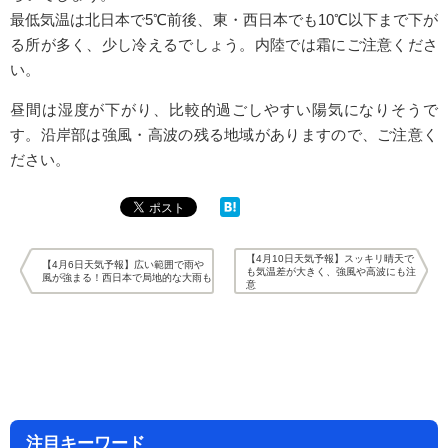
最低気温は北日本で5℃前後、東・西日本でも10℃以下まで下が
る所が多く、少し冷えるでしょう。内陸では霜にご注意くださ
い。
昼間は湿度が下がり、比較的過ごしやすい陽気になりそうで
す。沿岸部は強風・高波の残る地域がありますので、ご注意く
ださい。
【4月10日天気予報】スッキリ晴天で
【4月6日天気予報】広い範囲で雨や
も気温差が大きく、強風や高波にも注
風が強まる！西日本で局地的な大雨も
意
注目キーワード