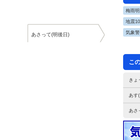
梅雨明け
地震1
気象警
あさって(明後日)
こ
きょ
あす(
あさ