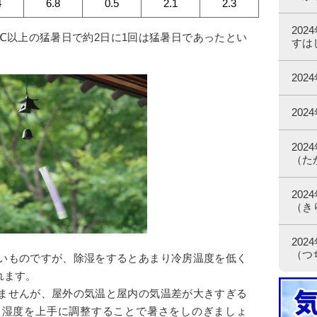
4
6.8
0.5
2.1
2.3
20
35℃以上の猛暑日で約2日に1回は猛暑日であったとい
すは
20
20
20
（た
20
（き
20
（つ
いものですが、除湿をするとあまり冷房温度を低く
れます。
ませんが、屋外の気温と屋内の気温差が大きすぎる
、湿度を上手に調整することで暑さをしのぎましょ