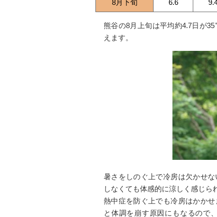
8月下旬
6.6
9.
熊谷の8月上旬は平均約4.7日が
えます。
暑さをしのぐ上で冷房は欠かせな
しなくても体感的に涼しく感じら
熱中症を防ぐ上でも冷房はかかせ
と体調を崩す原因にもなるので