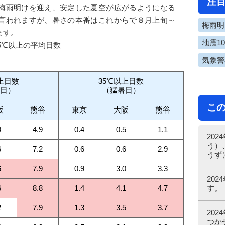
注
梅雨明けを迎え、安定した夏空が広がるようになる
言われますが、暑さの本番はこれからで８月上旬～
梅雨明け
ます。
地震1
35℃以上の平均日数
気象警
上日数
35℃以上日数
日）
（猛暑日）
こ
阪
熊谷
東京
大阪
熊谷
9
4.9
0.4
0.5
1.1
20
う）
6
7.2
0.6
0.6
2.9
うず
6
7.9
0.9
3.0
3.3
20
す。
6
8.8
1.4
4.1
4.7
2
7.9
1.3
3.5
3.7
20
つか