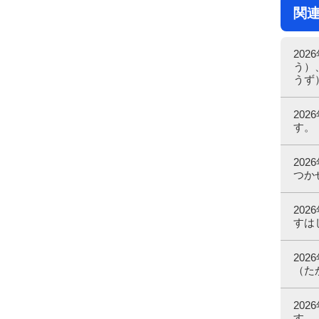
関
20
う）
うず
20
す。
20
つか
20
すは
20
（た
20
す。