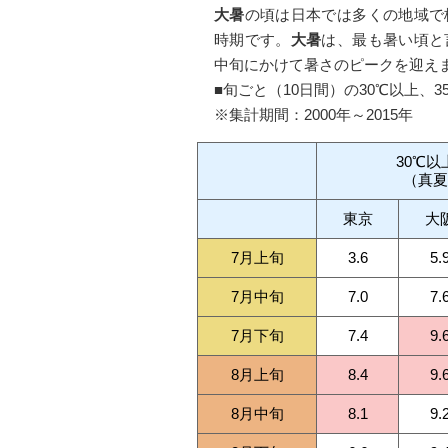
大暑
の頃は日本では多くの地域で
時期です。
大暑
は、最も暑い頃と
中旬にかけて暑さのピークを迎え
■旬ごと（10日間）の30℃以上、
※集計期間：2000年～2015年
30℃以
（真夏
東京
大
7月上旬
3.6
5.
7月中旬
7.0
7.
7月下旬
7.4
9.
8月上旬
8.4
9.
8月中旬
8.1
9.