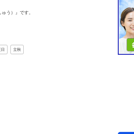
しゅう）』です。
夏日
立秋