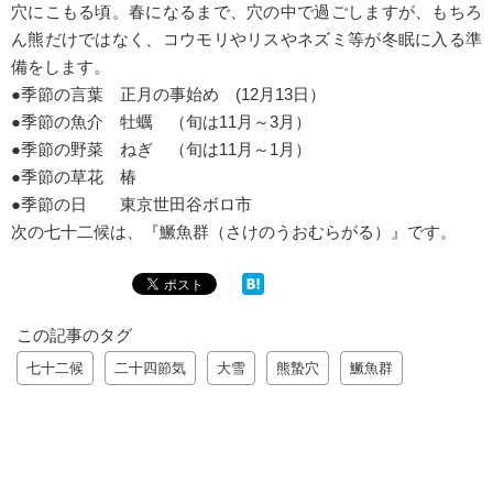
穴にこもる頃。春になるまで、穴の中で過ごしますが、もちろ
ん熊だけではなく、コウモリやリスやネズミ等が冬眠に入る準
備をします。
●季節の言葉 正月の事始め (12月13日）
●季節の魚介 牡蠣 （旬は11月～3月）
●季節の野菜 ねぎ （旬は11月～1月）
●季節の草花 椿
●季節の日 東京世田谷ボロ市
次の七十二候は、『鱖魚群（さけのうおむらがる）』です。
この記事のタグ
七十二候
二十四節気
大雪
熊蟄穴
鱖魚群