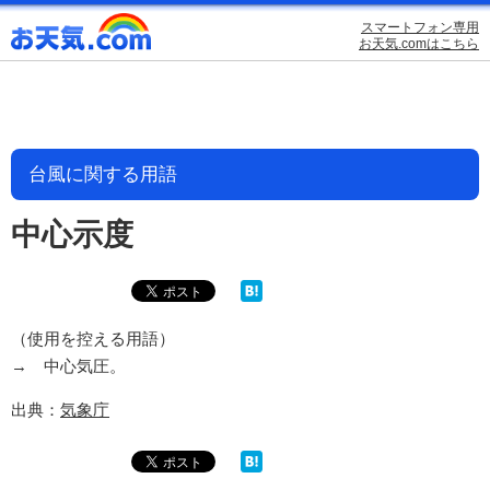
スマートフォン専用
お天気.comはこちら
台風に関する用語
中心示度
（使用を控える用語）
→ 中心気圧。
出典：
気象庁