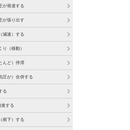
圧が発達する
圧が張り出す
（減速）する
くり（移動）
とんど）停滞
気圧が）合併する
する
西)進する
（南下）する