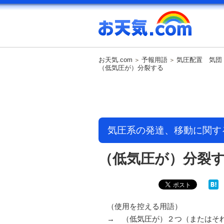
お天気.com
予報用語
気圧配置 気団
（低気圧が）分裂する
気圧系の発達、移動に関す
（低気圧が）分裂
（使用を控える用語）
→ （低気圧が）２つ（またはそ