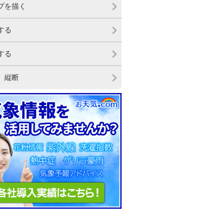
プを描く
する
する
、縦断