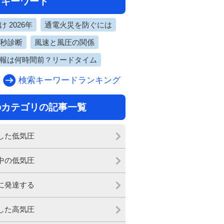
目キーワード
 2026年
通電火災を防ぐには
0秒診断
風速と風圧の関係
報は何時間前？リードタイム
検索キーワードランキング
のカテゴリの記事一覧
した低気圧
中の低気圧
に発達する
した高気圧