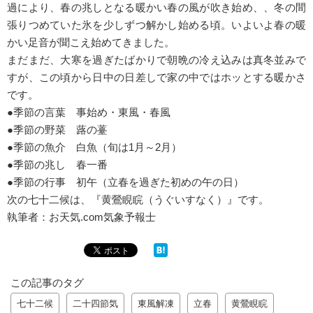
過により、春の兆しとなる暖かい春の風が吹き始め、、冬の間
張りつめていた氷を少しずつ解かし始める頃。いよいよ春の暖
かい足音が聞こえ始めてきました。
まだまだ、大寒を過ぎたばかりで朝晩の冷え込みは真冬並みで
すが、この頃から日中の日差しで家の中ではホッとする暖かさ
です。
●季節の言葉 事始め・東風・春風
●季節の野菜 蕗の薹
●季節の魚介 白魚（旬は1月～2月）
●季節の兆し 春一番
●季節の行事 初午（立春を過ぎた初めの午の日）
次の七十二候は、『黄鶯睍睆（うぐいすなく）』です。
執筆者：お天気.com気象予報士
この記事のタグ
七十二候
二十四節気
東風解凍
立春
黄鶯睍睆