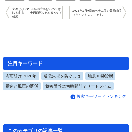
立春とは？2026年の立春はいつ？意
2026年2月9日は七十二候の黄鶯睍睆
味や由来、二十四節気をわかりやすく
（うぐいすなく）です。
解説
注目キーワード
梅雨明け 2026年
通電火災を防ぐには
地震10秒診断
風速と風圧の関係
気象警報は何時間前？リードタイム
検索キーワードランキング
このカテゴリの記事一覧