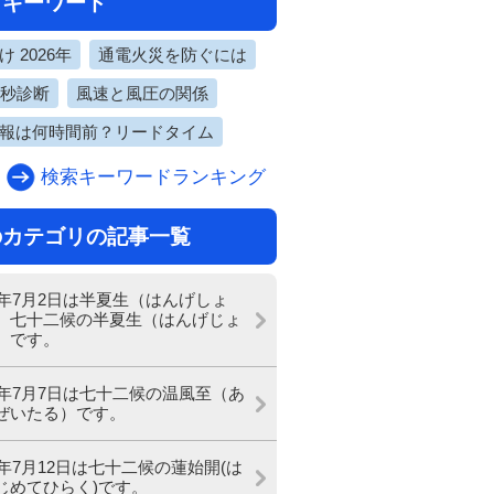
目キーワード
 2026年
通電火災を防ぐには
0秒診断
風速と風圧の関係
報は何時間前？リードタイム
検索キーワードランキング
のカテゴリの記事一覧
26年7月2日は半夏生（はんげしょ
、七十二候の半夏生（はんげじょ
）です。
26年7月7日は七十二候の温風至（あ
ぜいたる）です。
26年7月12日は七十二候の蓮始開(は
じめてひらく)です。