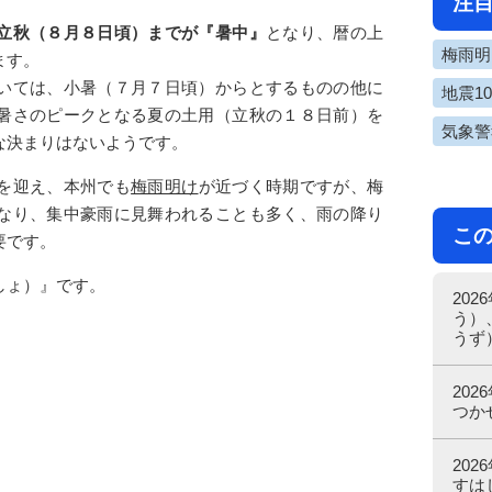
注
立秋（８月８日頃）までが『暑中』
となり、暦の上
梅雨明け
ます。
いては、小暑（７月７日頃）からとするものの他に
地震1
暑さのピークとなる夏の土用（立秋の１８日前）を
気象警
な決まりはないようです。
を迎え、本州でも
梅雨明け
が近づく時期ですが、梅
なり、集中豪雨に見舞われることも多く、雨の降り
こ
要です。
しょ）』です。
20
う）
うず
20
つか
20
すは