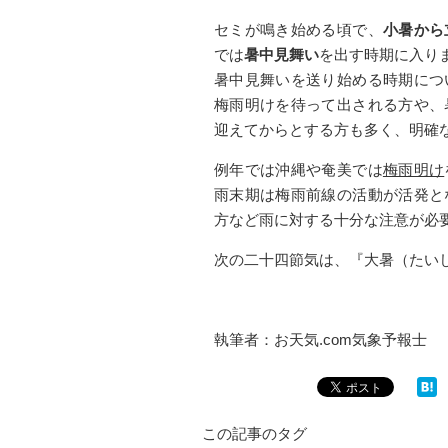
セミが鳴き始める頃で、
小暑から
では
暑中見舞い
を出す時期に入り
暑中見舞いを送り始める時期につ
梅雨明けを待って出される方や、
迎えてからとする方も多く、明確
例年では沖縄や奄美では
梅雨明け
雨末期は梅雨前線の活動が活発と
方など雨に対する十分な注意が必
次の二十四節気は、『大暑（たい
執筆者：お天気.com気象予報士
この記事のタグ