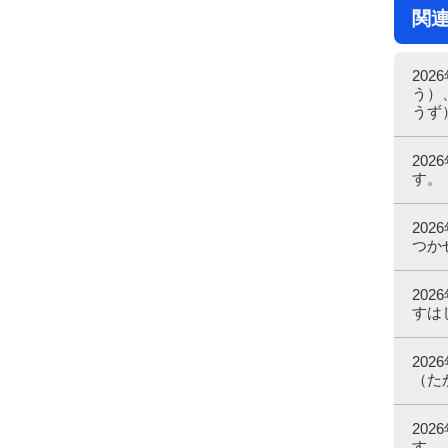
関
20
う）
うず
20
す。
20
つか
20
すは
20
（た
20
す。