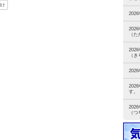
明け
20
20
（た
20
（き
20
20
す。
20
（つ