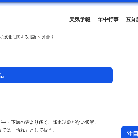
天気予報
年中行事
豆知
その変化に関する用語
薄曇り
語
が中・下層の雲より多く、降水現象がない状態。
報では「晴れ」として扱う。
注