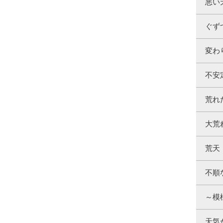
悪い
ぐず
変わ
不安
荒れ
大荒
荒天
不順
～模
天気