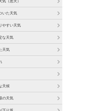
天気（悪天）
ついた天気
りやすい天気
定な天気
た天気
れ
な天候
様の天気
が下り坂