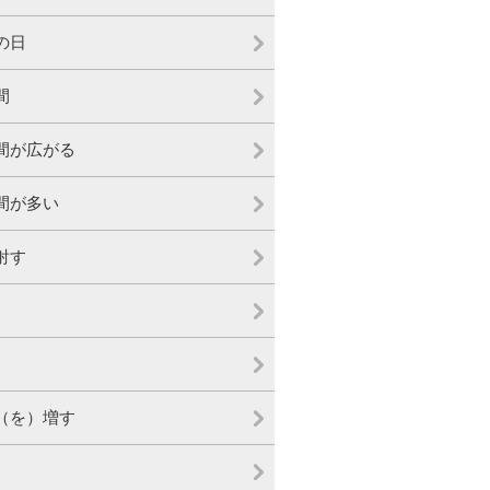
の日
間
間が広がる
間が多い
射す
（を）増す