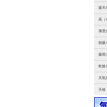
曇天
高（
薄雲
朝曇
曇雨
乾燥
天気
天候