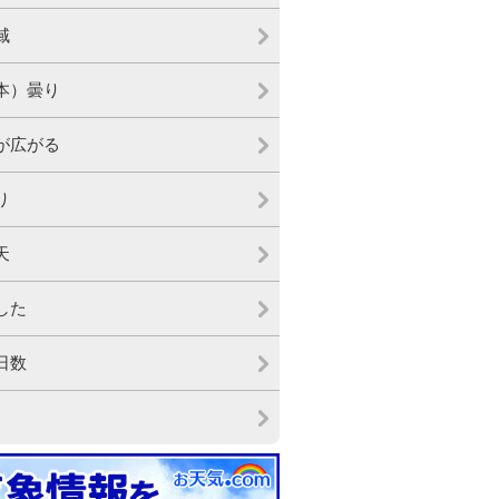
域
本）曇り
が広がる
り
天
した
日数