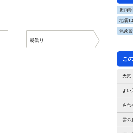
梅雨明け
地震1
気象警
朝曇り
こ
天気
よい
さわ
雲の