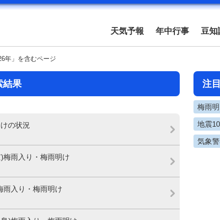
天気予報
年中行事
豆知
26年」を含むページ
索結果
注
梅雨明け
地震1
明けの状況
気象警
東京)梅雨入り・梅雨明け
屋)梅雨入り・梅雨明け