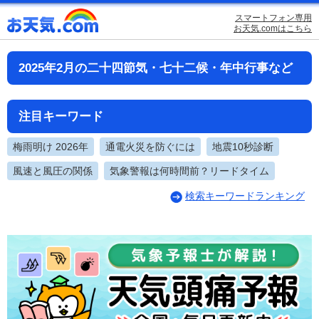
スマートフォン専用
お天気.comはこちら
2025年2月の二十四節気・七十二候・年中行事など
注目キーワード
梅雨明け 2026年
通電火災を防ぐには
地震10秒診断
風速と風圧の関係
気象警報は何時間前？リードタイム
検索キーワードランキング