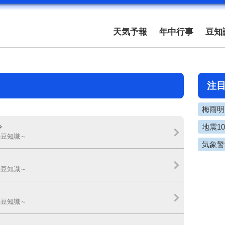
天気予報
年中行事
豆知
注
梅雨明け
地震1
？
の豆知識～
気象警
の豆知識～
の豆知識～