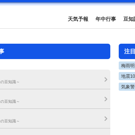
天気予報
年中行事
豆知
事
注
梅雨明け
地震1
春の豆知識～
気象警
春の豆知識～
春の豆知識～