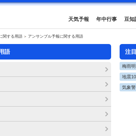
天気予報
年中行事
豆知
に関する用語
アンサンブル予報に関する用語
用語
注
梅雨明け
地震1
気象警