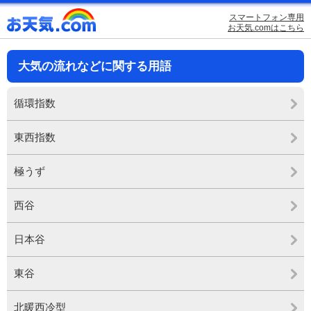
スマートフォン専用
お天気.comはこちら
大気の流れなどに関する用語
循環指数
東西指数
極うず
西谷
日本谷
東谷
北暖西冷型