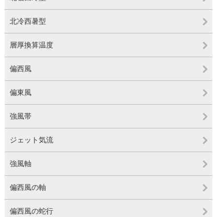
北冷西暑型
層厚換算温度
偏西風
偏東風
強風帯
ジェット気流
強風軸
偏西風の軸
偏西風の蛇行