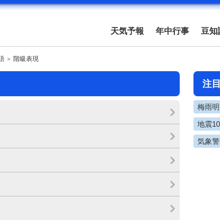
天気予報
年中行事
豆知
語
階級表現
注
梅雨明け
地震1
気象警