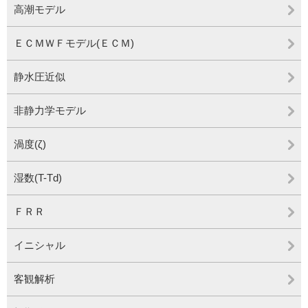
高潮モデル
ＥＣＭＷＦモデル(ＥＣＭ)
静水圧近似
非静力学モデル
渦度(ζ)
湿数(T-Td)
ＦＲＲ
イニシャル
客観解析