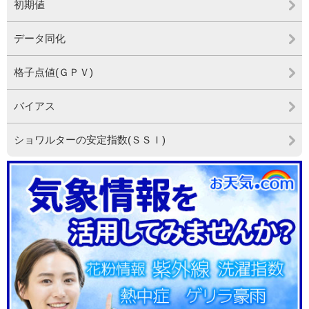
初期値
データ同化
格子点値(ＧＰＶ)
バイアス
ショワルターの安定指数(ＳＳＩ)