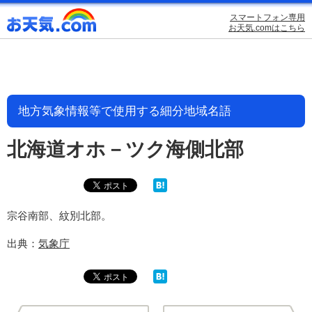
スマートフォン専用
お天気.comはこちら
地方気象情報等で使用する細分地域名語
北海道オホ－ツク海側北部
宗谷南部、紋別北部。
出典：
気象庁