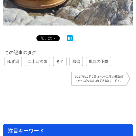
この記事のタグ
ゆず湯
二十四節気
冬至
風習
風邪の予防
2017年12月2日は七十二候の橘始黄
（たちばなはじめてきばむ）です。
注目キーワード