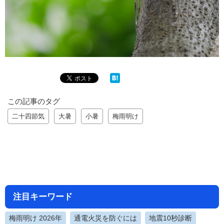
この記事のタグ
二十四節気
大暑
小暑
梅雨明け
注目キーワード
梅雨明け 2026年
通電火災を防ぐには
地震10秒診断