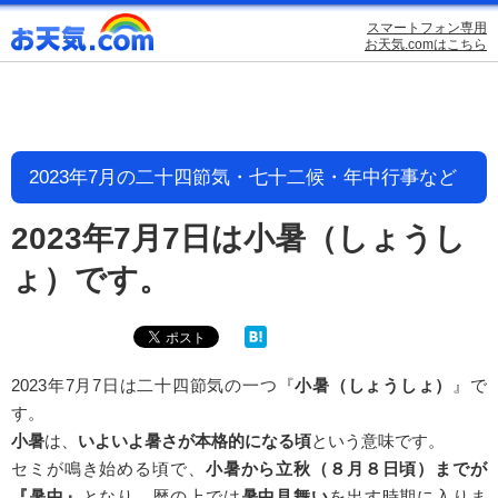
スマートフォン専用
お天気.comはこちら
2023年7月の二十四節気・七十二候・年中行事など
2023年7月7日は小暑（しょうし
ょ）です。
2023年7月7日は二十四節気の一つ『
小暑（しょうしょ）
』で
す。
小暑
は、
いよいよ暑さが本格的になる頃
という意味です。
セミが鳴き始める頃で、
小暑から立秋（８月８日頃）までが
『暑中』
となり、暦の上では
暑中見舞い
を出す時期に入りま