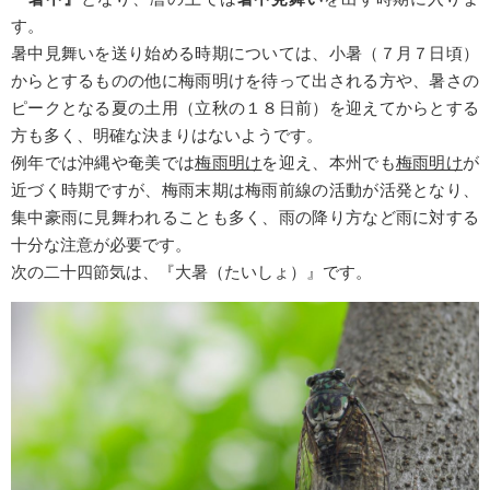
す。
暑中見舞いを送り始める時期については、小暑（７月７日頃）
からとするものの他に梅雨明けを待って出される方や、暑さの
ピークとなる夏の土用（立秋の１８日前）を迎えてからとする
方も多く、明確な決まりはないようです。
例年では沖縄や奄美では
梅雨明け
を迎え、本州でも
梅雨明け
が
近づく時期ですが、梅雨末期は梅雨前線の活動が活発となり、
集中豪雨に見舞われることも多く、雨の降り方など雨に対する
十分な注意が必要です。
次の二十四節気は、『大暑（たいしょ）』です。