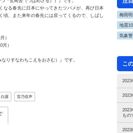
注
の一つ『玄鳥去（つばめさる））』です。
くなる春先に日本にやってきたツバメが、再び日本
梅雨明け
く頃。また来年の春先には戻ってくるので、しばし
地震1
気象警
～9月）
0月）
みなりすなわちこえをおさむ）』です。
こ
20
20
白露
雷乃収声
20
で
もの
20