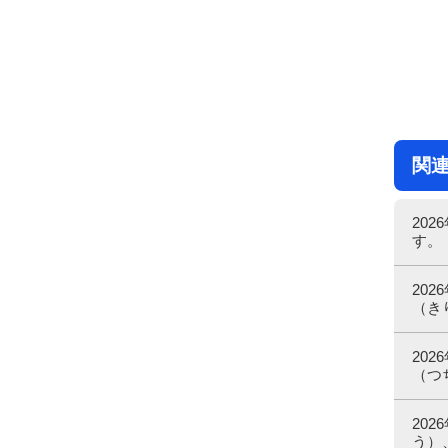
関
20
す。
20
（き
20
（つ
20
う）