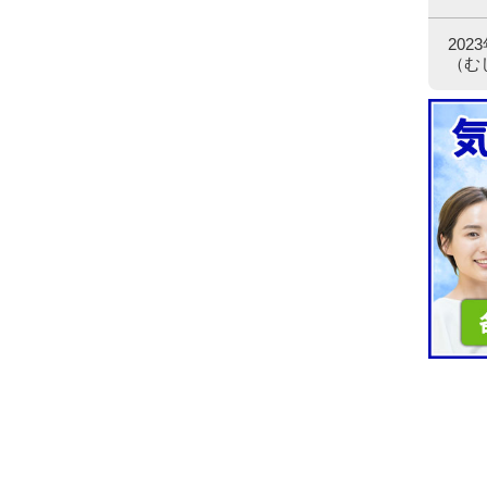
20
（む