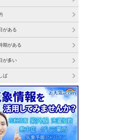
的
日がある
時期がある
日が多い
しば