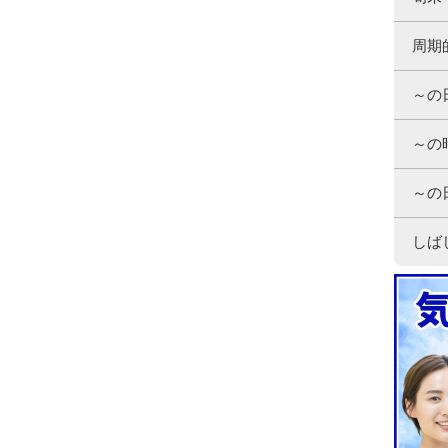
周期
～の
～の
～の
しば