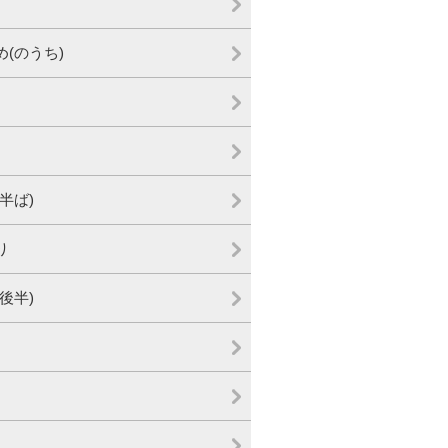
め(のうち)
半ば)
り
後半)