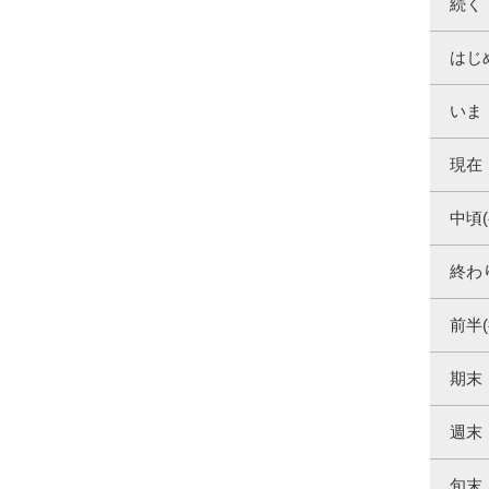
続く
はじ
いま
現在
中頃(
終わ
前半(
期末
週末
旬末