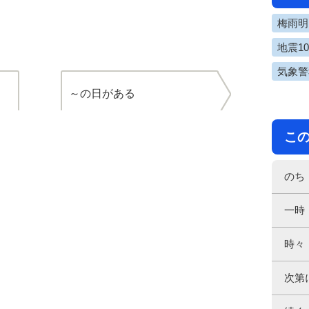
梅雨明け
地震1
気象警
～の日がある
こ
のち
一時
時々
次第