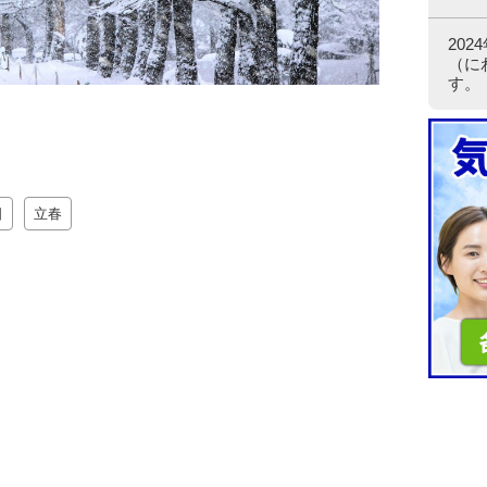
20
（に
す。
日
立春