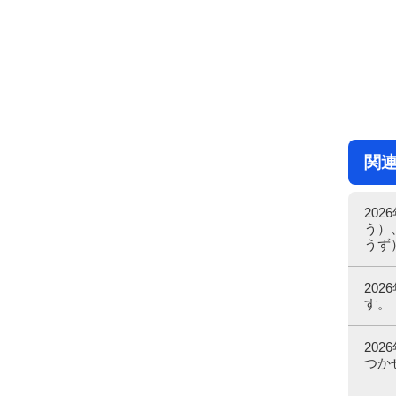
関
20
う）
うず
20
す。
20
つか