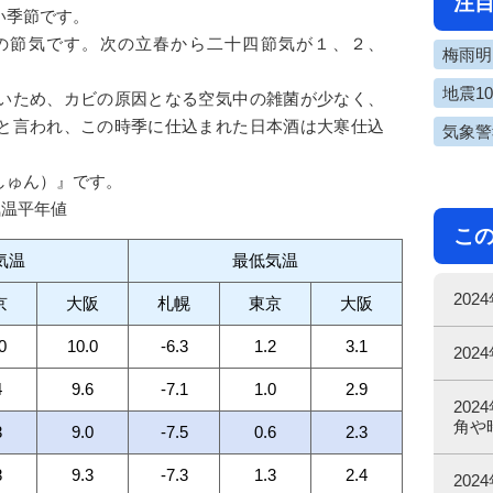
注
い季節です。
の節気です。次の立春から二十四節気が１、２、
梅雨明け
地震1
いため、カビの原因となる空気中の雑菌が少なく、
と言われ、この時季に仕込まれた日本酒は大寒仕込
気象警
しゅん）』です。
気温平年値
こ
気温
最低気温
20
京
大阪
札幌
東京
大阪
0
10.0
-6.3
1.2
3.1
20
4
9.6
-7.1
1.0
2.9
20
角や
3
9.0
-7.5
0.6
2.3
8
9.3
-7.3
1.3
2.4
20