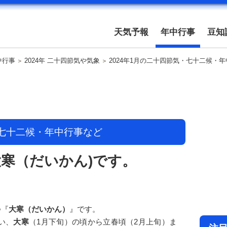
天気予報
年中行事
豆知
中行事
2024年 二十四節気や気象
2024年1月の二十四節気・七十二候・
・七十二候・年中行事など
は大寒（だいかん)です。
つ『
大寒（だいかん）
』です。
い、
大寒
（1月下旬）の頃から立春頃（2月上旬）ま