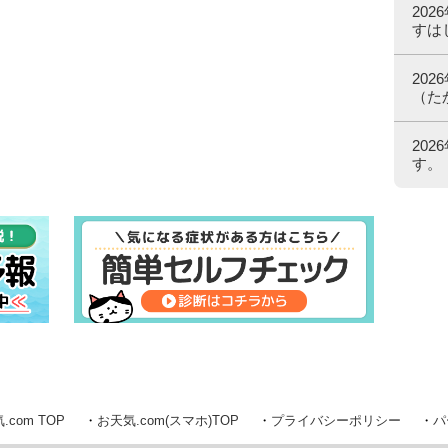
20
すは
20
（た
20
す。
.com TOP
お天気.com(スマホ)TOP
プライバシーポリシー
パ