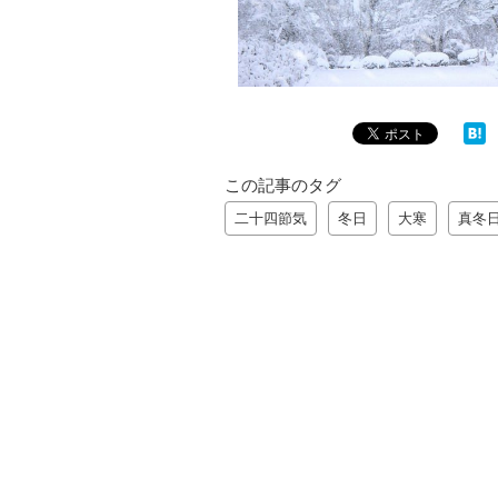
この記事のタグ
二十四節気
冬日
大寒
真冬