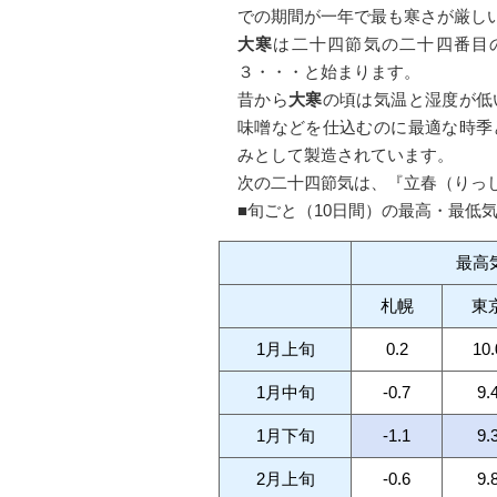
での期間が一年で最も寒さが厳し
大寒
は二十四節気の二十四番目
３・・・と始まります。
昔から
大寒
の頃は気温と湿度が低
味噌などを仕込むのに最適な時季
みとして製造されています。
次の二十四節気は、『立春（りっ
■旬ごと（10日間）の最高・最低
最高
札幌
東
1月上旬
0.2
10.
1月中旬
-0.7
9.
1月下旬
-1.1
9.
2月上旬
-0.6
9.