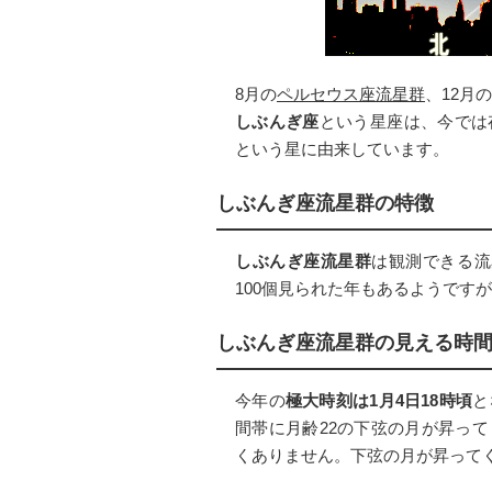
8月の
ペルセウス座流星群
、12月の
しぶんぎ座
という星座は、今では
という星に由来しています。
しぶんぎ座流星群の特徴
しぶんぎ座流星群
は観測できる流
100個見られた年もあるようですが
しぶんぎ座流星群
の見える時
今年の
極大時刻は1月4日18時頃
と
間帯に月齢22の下弦の月が昇っ
くありません。下弦の月が昇って