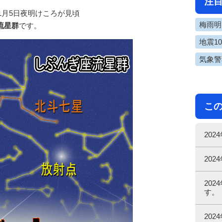
注
～1月5日夜明けころが見頃
梅雨明け
流星群
です。
地震1
気象警
こ
20
20
20
す。
20