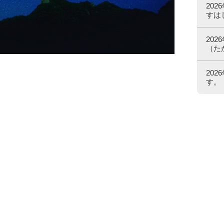
20
すは
20
（た
20
す。