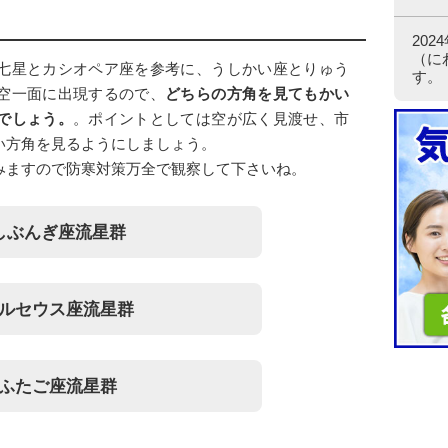
角
20
（に
七星とカシオペア座を参考に、うしかい座とりゅう
す。
空一面に出現するので、
どちらの方角を見てもかい
でしょう。
。ポイントとしては空が広く見渡せ、市
い方角を見るようにしましょう。
みますので防寒対策万全で観察して下さいね。
しぶんぎ座流星群
ルセウス座流星群
ふたご座流星群