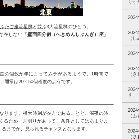
りす
20
ふたご座流星群
と並ぶ3大流星群のひとつ。
20
存在しない「
壁面四分儀（へきめんしぶんぎ）座
」
（し
20
20
星の個数が年によってムラがあるようで、1時間で
（き
、通常は20～50個程度のようです。
20
す。
間
20
なります。極大時刻が夕方であることと、深夜の時
（ふ
てくるため、月明りがあって、条件としてはあまりよ
くるまでが、見られるチャンスとなります。
20
（さ