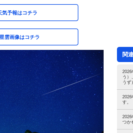
天気予報はコチラ
星雲画像はコチラ
関
20
う）
うず
20
す。
20
つか