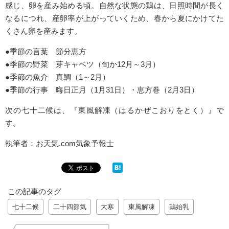
感じ、卵を産み始める頃。自然な状態の鶏は、日照時間が長く
なるにつれ、産卵率が上がっていくため、春から夏にかけてた
くさん卵を産みます。
●季節の言葉 節分恵方
●季節の野菜 芽キャベツ（旬か12月～3月）
●季節の魚介 真鯛（1～2月）
●季節の行事 晦日正月（1月31日）・恵方巻（2月3日）
次の七十二候は、『東風解凍（はるかぜこおりをとく）』で
す。
執筆者：お天気.com気象予報士
この記事のタグ
七十二候
二十四節気
大寒
東風解凍
鶏始乳