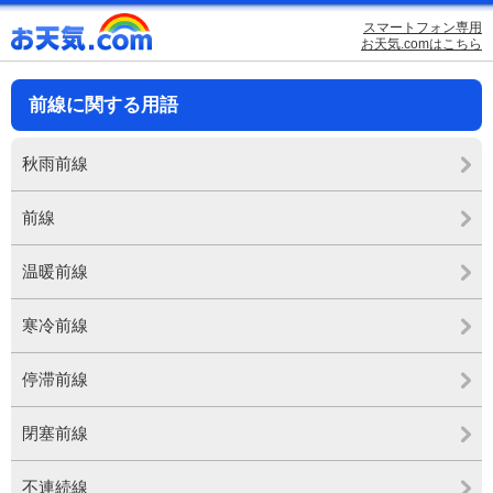
スマートフォン専用
お天気.comはこちら
前線に関する用語
秋雨前線
前線
温暖前線
寒冷前線
停滞前線
閉塞前線
不連続線