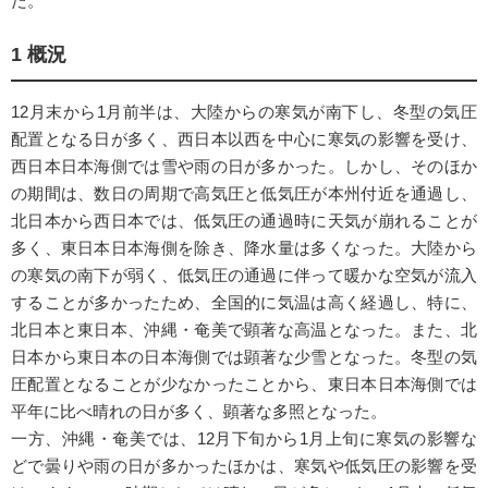
た。
1 概況
12月末から1月前半は、大陸からの寒気が南下し、冬型の気圧
配置となる日が多く、西日本以西を中心に寒気の影響を受け、
西日本日本海側では雪や雨の日が多かった。しかし、そのほか
の期間は、数日の周期で高気圧と低気圧が本州付近を通過し、
北日本から西日本では、低気圧の通過時に天気が崩れることが
多く、東日本日本海側を除き、降水量は多くなった。大陸から
の寒気の南下が弱く、低気圧の通過に伴って暖かな空気が流入
することが多かったため、全国的に気温は高く経過し、特に、
北日本と東日本、沖縄・奄美で顕著な高温となった。また、北
日本から東日本の日本海側では顕著な少雪となった。冬型の気
圧配置となることが少なかったことから、東日本日本海側では
平年に比べ晴れの日が多く、顕著な多照となった。
一方、沖縄・奄美では、12月下旬から1月上旬に寒気の影響な
どで曇りや雨の日が多かったほかは、寒気や低気圧の影響を受