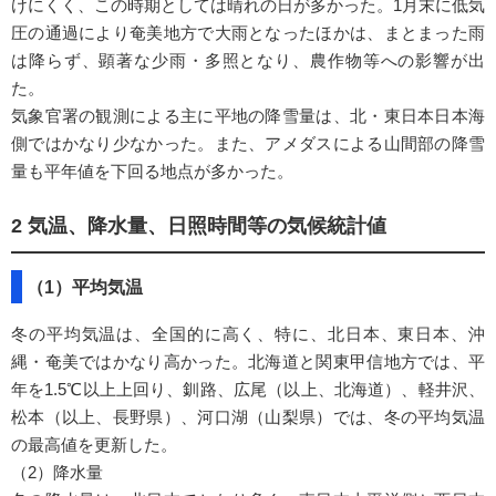
けにくく、この時期としては晴れの日が多かった。1月末に低気
圧の通過により奄美地方で大雨となったほかは、まとまった雨
は降らず、顕著な少雨・多照となり、農作物等への影響が出
た。
気象官署の観測による主に平地の降雪量は、北・東日本日本海
側ではかなり少なかった。また、アメダスによる山間部の降雪
量も平年値を下回る地点が多かった。
2 気温、降水量、日照時間等の気候統計値
（1）平均気温
冬の平均気温は、全国的に高く、特に、北日本、東日本、沖
縄・奄美ではかなり高かった。北海道と関東甲信地方では、平
年を1.5℃以上上回り、釧路、広尾（以上、北海道）、軽井沢、
松本（以上、長野県）、河口湖（山梨県）では、冬の平均気温
の最高値を更新した。
（2）降水量