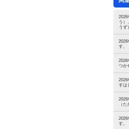
関
20
う）
うず
20
す。
20
つか
20
すは
20
（た
20
す。