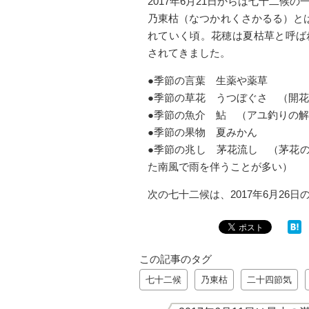
2017年6月21日からは七十二
乃東枯（なつかれくさかるる）とは
れていく頃。花穂は夏枯草と呼ば
されてきました。
●季節の言葉 生薬や薬草
●季節の草花 うつぼぐさ （開花
●季節の魚介 鮎 （アユ釣りの解
●季節の果物 夏みかん
●季節の兆し 茅花流し （茅花
た南風で雨を伴うことが多い）
次の七十二候は、2017年6月26
この記事のタグ
七十二候
乃東枯
二十四節気