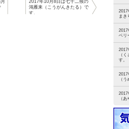
満月
2017年10月8日は七十二候の
で
鴻雁来（こうがんきたる）で
20
す。
まき
20
ベリ
20
（く
す。
20
（う
20
（あ