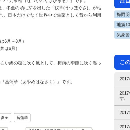
注
候の一つ『乃東枯（なつかれくさかるる）』です。
、冬至の頃に芽を出した「靫草(うつぼぐさ)」が枯
梅雨明け
れ、日本だけでなく世界中で生薬として昔から利用
地震1
気象警
は6月～8月）
禁は6月）
こ
の白い綿の穂に吹く風として、梅雨の季節に吹く湿っ
20
日の『菖蒲華（あやめはなさく）』です。
20
す。
201
夏至
菖蒲華
20