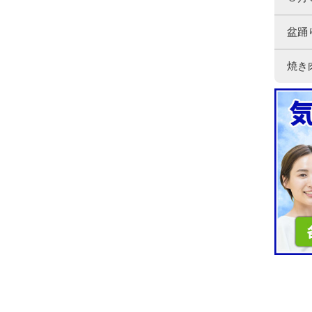
盆踊
焼き