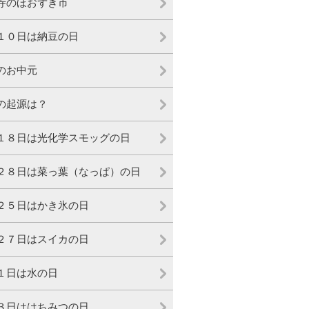
寺のほおずき市
１０日は納豆の日
のお中元
の起源は？
１８日は光化学スモッグの日
２８日は菜っ葉（なっぱ）の日
２５日はかき氷の日
２７日はスイカの日
１日は水の日
３日ははちみつの日