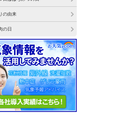
りの由来
肉の日