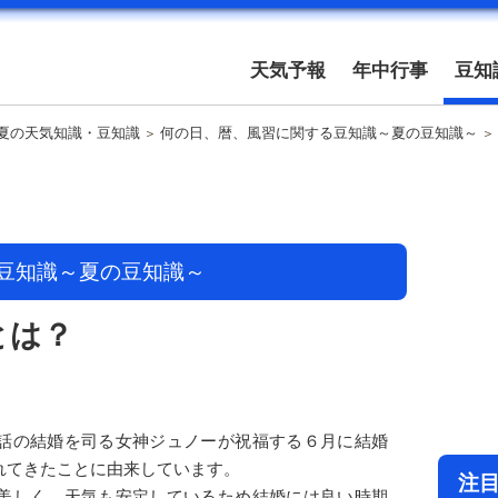
天気予報
年中行事
豆知
夏の天気知識・豆知識
何の日、暦、風習に関する豆知識～夏の豆知識～
豆知識～夏の豆知識～
とは？
話の結婚を司る女神ジュノーが祝福する６月に結婚
れてきたことに由来しています。
注
美しく、天気も安定しているため結婚には良い時期