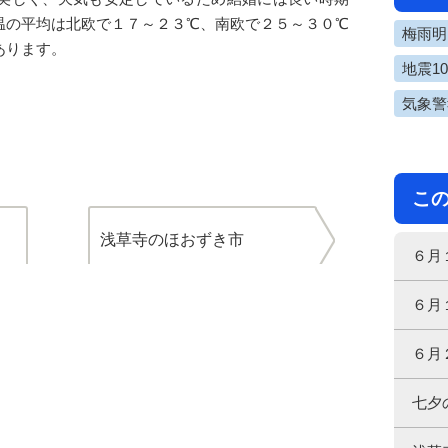
温の平均は北欧で１７～２３℃、南欧で２５～３０℃
梅雨明け
あります。
地震1
気象警
こ
浅草寺のほおずき市
６月
６月
６月
七夕