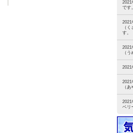
20
です
20
（く
す。
20
（う
20
20
（あ
20
ベリ