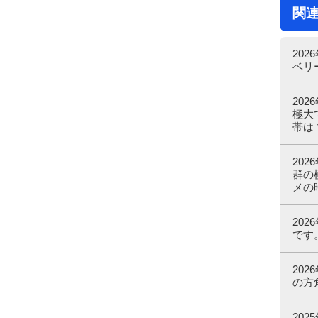
関
20
ベリ
20
極大
帯は
202
群の
メの
20
です
20
の方
202