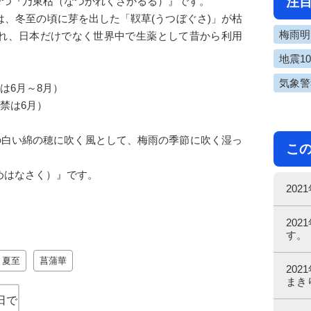
注
候の一つ『乃東枯（なつかれくさかるる）』です。
、冬至の頃に芽を出した「靫草(うつぼぐさ)」が枯
梅雨明け
れ、日本だけでなく世界中で生薬として昔から利用
地震1
気象警
は6月～8月）
禁は6月）
の白い綿の穂に吹く風として、梅雨の季節に吹く湿っ
こ
めはなさく）』です。
20
20
す。
夏至
菖蒲華
20
まき
日で