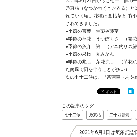
2021年6月21日からは七十二
乃東枯（なつかれくさかるる）とは
れていく頃。花穂は夏枯草と呼ば
されてきました。
●季節の言葉 生薬や薬草
●季節の草花 うつぼぐさ （開花
●季節の魚介 鮎 （アユ釣りの解
●季節の果物 夏みかん
●季節の兆し 茅花流し （茅花
た南風で雨を伴うことが多い）
次の七十二候は、『菖蒲華（あや
この記事のタグ
七十二候
乃東枯
二十四節気
2021年6月1日は気象記念