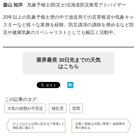
森山 知洋
気象予報士/防災士/北海道防災教育アドバイザー
20年以上の気象予報士歴の中で放送局での災害報道や気象キャ
スターなど様々な業務を経験。防災講演の講師を務めるなど防
災や健康気象のスペシャリストとしても幅広く活動中。
業界最長 30日先までの天気
はこちら
この記事のタグ
大気の状態が不安定
積乱雲
雷雨
ひょうはどんな時に起きる？発達した
台風＋前線は大雨に警戒！ 線状降水
積乱雲に備えて
帯の発生も