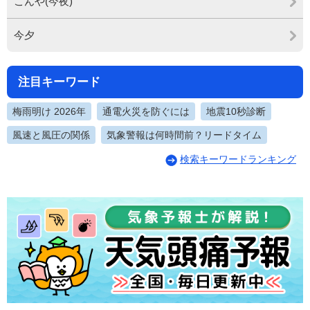
こんや(今夜)
今夕
注目キーワード
梅雨明け 2026年
通電火災を防ぐには
地震10秒診断
風速と風圧の関係
気象警報は何時間前？リードタイム
検索キーワードランキング