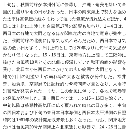
上旬は、秋雨前線が本州付近に停滞し、沖縄・奄美を除いて全
国的に曇りや雨の日が多かった。日本の南東海上で勢力を強め
た太平洋高気圧の縁をまわって湿った気流が流れ込んだほか、4
日には九州に上陸した台風第17号の影響も加わり、1～4日は、
西日本の各地で大雨となるほか関東地方の各地で竜巻が発生し
た。秋雨前線の北側には寒気も流れ込んだため、西日本では気
温の低い日が多く、9月上旬としては20年ぶりに旬平均気温が
かなり低くなった。15～16日は、東海地方に上陸して三陸沖に
抜けた台風第18号とその北側に停滞していた秋雨前線の影響を
受け、北日本から西日本にかけての広い範囲で大雨となり、各
地で河川の氾濫や土砂崩れ等の大きな被害が発生した。福井
県、滋賀県、京都府では記録的な48時間降水量となり、大雨特
別警報が発表された。また、この台風に伴って、各地で竜巻等
の突風が発生した。東・西日本では、この15～16日を除くと、
中旬以降は移動性高気圧に広く覆われて晴れの日が多く、中旬
の西日本および下旬の東日本日本海側と西日本太平洋側の日照
時間は1961年の統計開始以来最も多くなった。なお、関東地方
だけは台風第20号が南海上を北東進した影響で、24～26日に曇