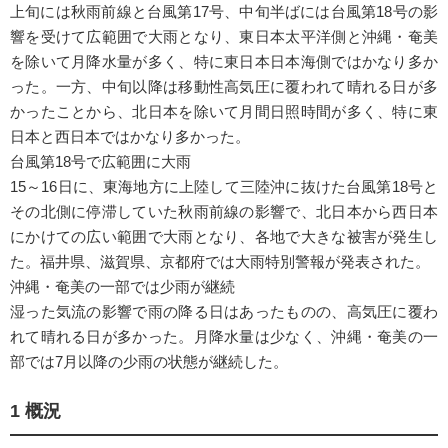
上旬には秋雨前線と台風第17号、中旬半ばには台風第18号の影
響を受けて広範囲で大雨となり、東日本太平洋側と沖縄・奄美
を除いて月降水量が多く、特に東日本日本海側ではかなり多か
った。一方、中旬以降は移動性高気圧に覆われて晴れる日が多
かったことから、北日本を除いて月間日照時間が多く、特に東
日本と西日本ではかなり多かった。
台風第18号で広範囲に大雨
15～16日に、東海地方に上陸して三陸沖に抜けた台風第18号と
その北側に停滞していた秋雨前線の影響で、北日本から西日本
にかけての広い範囲で大雨となり、各地で大きな被害が発生し
た。福井県、滋賀県、京都府では大雨特別警報が発表された。
沖縄・奄美の一部では少雨が継続
湿った気流の影響で雨の降る日はあったものの、高気圧に覆わ
れて晴れる日が多かった。月降水量は少なく、沖縄・奄美の一
部では7月以降の少雨の状態が継続した。
1 概況