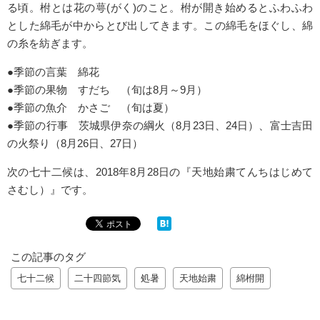
る頃。柎とは花の萼(がく)のこと。柎が開き始めるとふわふわ
とした綿毛が中からとび出してきます。この綿毛をほぐし、綿
の糸を紡ぎます。
●季節の言葉 綿花
●季節の果物 すだち （旬は8月～9月）
●季節の魚介 かさご （旬は夏）
●季節の行事 茨城県伊奈の綱火（8月23日、24日）、富士吉田
の火祭り（8月26日、27日）
次の七十二候は、2018年8月28日の『天地始粛てんちはじめて
さむし）』です。
この記事のタグ
七十二候
二十四節気
処暑
天地始粛
綿柎開