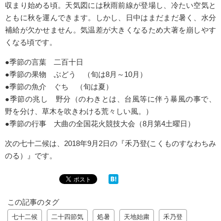
収まり始める頃。天気図には秋雨前線が登場し、冷たい空気と
ともに秋を運んできます。しかし、日中はまだまだ暑く、水分
補給が欠かせません。気温差が大きくなるため大著を崩しやす
くなる頃です。
●季節の言葉 二百十日
●季節の果物 ぶどう （旬は8月～10月）
●季節の魚介 ぐち （旬は夏）
●季節の兆し 野分（のわきとは、台風等に伴う暴風の事で、
野を分け、草木を吹きわける荒々しい風。）
●季節の行事 大曲の全国花火競技大会（8月第4土曜日）
次の七十二候は、2018年9月2日の『禾乃登(こくものすなわちみ
のる）』です。
この記事のタグ
七十二候
二十四節気
処暑
天地始粛
禾乃登