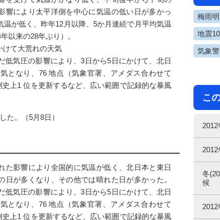
影響により太平洋側を中心に気温の低い日が多かっ
梅雨明け
温が低く、昨年12月以降、5か月連続で月平均気温
地震1
4年以来の28年ぶり）。
かけて大荒れの天気
気象警
だ低気圧の影響により、3日から5日にかけて、北日
気となり、76 地点（気象官署、アメダス合わせて
観測史上1 位を更新するなど、広い範囲で記録的な暴風
こ
した。（5月8日）
20
20
れた影響により全国的に気温が低く、北日本と東日
冬(2
の日が多くなり、その他では晴れた日が多かった。
候
だ低気圧の影響により、3日から5日にかけて、北日
気となり、76 地点（気象官署、アメダス合わせて
20
観測史上1 位を更新するなど、広い範囲で記録的な暴風