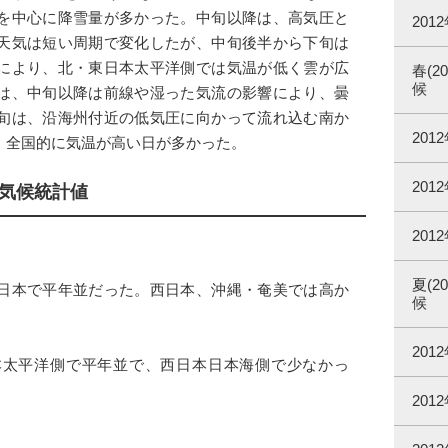
を中心に降雪量が多かった。中旬以降は、高気圧と
20
天気は短い周期で変化したが、中旬後半から下旬は
により、北・東日本太平洋側では気温が低く雲が広
春(2
候
は、中旬以降は前線や湿った気流の影響により、曇
旬は、沿海州付近の低気圧に向かって流れ込む南か
20
、全国的に気温が高い日が多かった。
20
の気候統計値
20
夏(2
日本で平年並だった。西日本、沖縄・奄美では高か
候
20
本太平洋側で平年並で、西日本日本海側で少なかっ
201