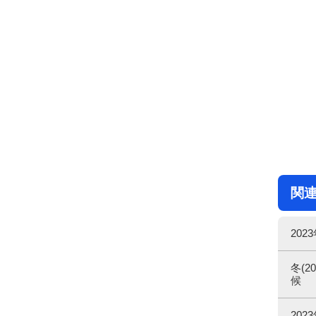
関
20
冬(2
候
20