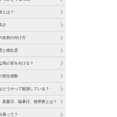
波とは？
高さ
の名前の付け方
雲と積乱雲
は馬の背を分ける？
の発生個数
はどうやって観測している？
、真夏日、猛暑日、熱帯夜とは？
台風って？