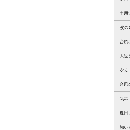
土用
波の
台風
入道
夕立
台風
気温
夏日
強い