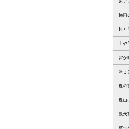
東ア
梅雨
虹と
土砂
雷が
暑さ
夏の
夏山
観天
落雷