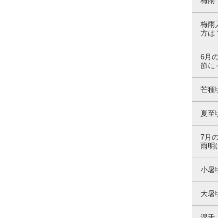
梅雨
梅雨
方は
6月
節に
芒種
夏至
7月
雨明
小暑
大暑
湿舌