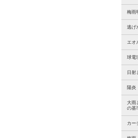
梅雨
逃げ
エオ
球電
日射
陽炎
大雨
の基
カー