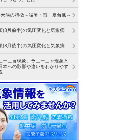
の天候の特徴～猛暑・雷・夏台風～
頃(8月前半)の気圧変化と気象病
頃(8月後半)の気圧変化と気象病
ニーニョ現象、ラニーニャ現象と
日本への影響や違いをわかりやす
説