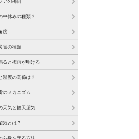
ジアの梅雨
の中休みの種類？
角度
災害の種類
鳴ると梅雨が明ける
と湿度の関係は？
雷のメカニズム
の天気と観天望気
望気とは？
から身を守る方法