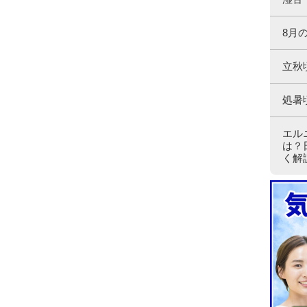
8月
立秋
処暑
エル
は？
く解