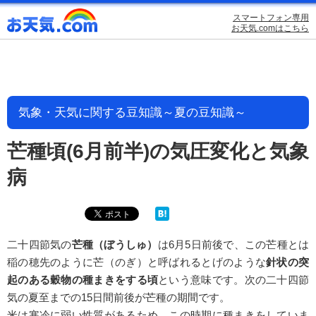
スマートフォン専用
お天気.comはこちら
気象・天気に関する豆知識～夏の豆知識～
芒種頃(6月前半)の気圧変化と気象
病
二十四節気の
芒種（ぼうしゅ）
は6月5日前後で、この芒種とは
稲の穂先のように芒（のぎ）と呼ばれるとげのような
針状の突
起のある穀物の種まきをする頃
という意味です。次の二十四節
気の夏至までの15日間前後が芒種の期間です。
米は寒冷に弱い性質があるため、この時期に種まきをしていま