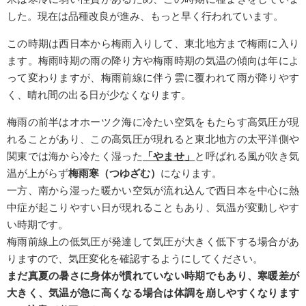
した。現在は品種改良が進み、もっと早く行われています。
この時期は西日本から梅雨入りして、東北地方まで梅雨に入り
ます。梅雨時期の雨の降り方や梅雨時期の気温の傾向は年によ
って変わりますが、梅雨前線に伴う雲に覆われて雨が降りやす
く、晴れ間の出る日が少なくなります。
梅雨の前半はオホーツク海に冷たい空気をもたらす高気圧が現
れることがあり、この高気圧が現れると東北地方の太平洋側や
関東では海から冷たく湿った
「やませ」
と呼ばれる風が吹き気
温が上がらず
梅雨寒（つゆざむ）
になります。
一方、南から湿った暖かい空気が流れ込んで西日本を中心に熱
中症が起こりやすい日が現れることもあり、気温が変動しやす
い時期です。
梅雨前線上の低気圧が発達して気圧が大きく低下する場合があ
りますので、気圧変化を確認するようにしてください。
まだ真夏の暑さに身体が慣れていない時期でもあり、寒暖差が
大きく、気温が急に高くなる場合は体調を崩しやすくなります