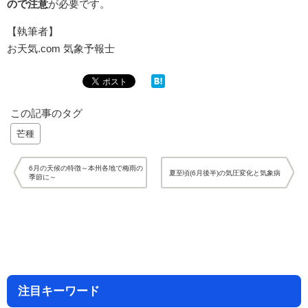
ので注意
が必要です。
【執筆者】
お天気.com 気象予報士
この記事のタグ
芒種
6月の天候の特徴～本州各地で梅雨の
夏至頃(6月後半)の気圧変化と気象病
季節に～
注目キーワード