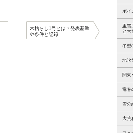
ボイ
里雪
木枯らし1号とは？発表基準
と大
や条件と記録
冬型
地吹
関東
竜巻
雪の
大荒
フェ