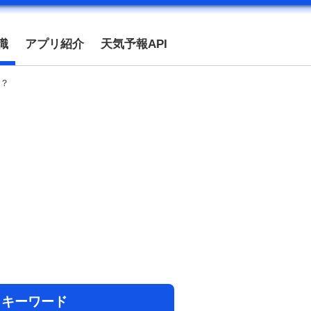
識
アプリ紹介
天気予報API
？
目キーワード