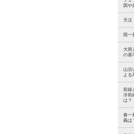
因や
天泣
雨一
大雨
の基
山沿
よる
前線
冷前
は？
春一
義は