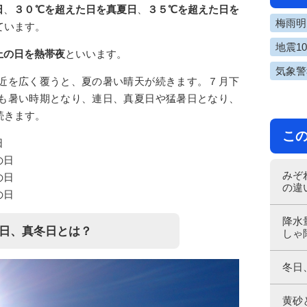
日
、
３０℃を超えた日を真夏日
、
３５℃を超えた日を
梅雨明け
ています。
地震1
上の日を熱帯夜
といいます。
気象警
近を広く覆うと、夏の暑い晴天が続きます。７月下
も暑い時期となり、連日、真夏日や猛暑日となり、
続きます。
こ
日
の日
みぞ
の日
の違
の日
降水
日、真冬日とは？
しゃ
冬日
黄砂