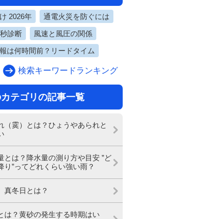
 2026年
通電火災を防ぐには
0秒診断
風速と風圧の関係
報は何時間前？リードタイム
検索キーワードランキング
のカテゴリの記事一覧
れ（霙）とは？ひょうやあられと
い
量とは？降水量の測り方や目安 ”ど
降り”ってどれくらい強い雨？
、真冬日とは？
とは？黄砂の発生する時期はい