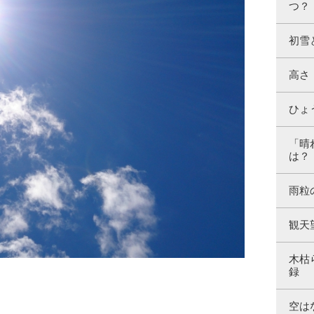
つ？
初雪
高さ
ひょ
「晴
は？
雨粒
観天
木枯
録
空は