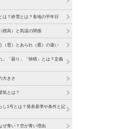
とは？終雪とは？各地の平年日
（標高）と気温の関係
う（雹）とあられ（霰）の違い
れ」「曇り」「快晴」とは？定義
の大きさ
望気とは？
らし1号とは？発表基準や条件と記
なぜ青い？空が青い理由