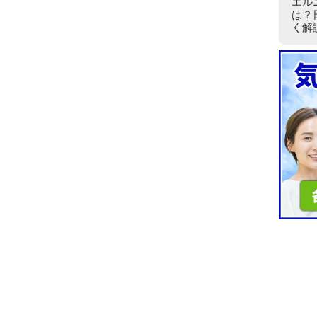
エル
は？
く解