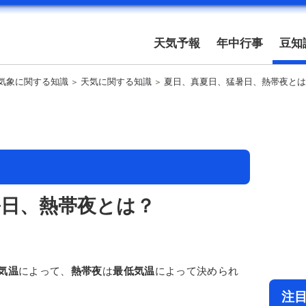
天気予報
年中行事
豆知
気象に関する知識
天気に関する知識
夏日、真夏日、猛暑日、熱帯夜とは
暑日、熱帯夜とは？
気温
によって、
熱帯夜
は
最低気温
によって決められ
注