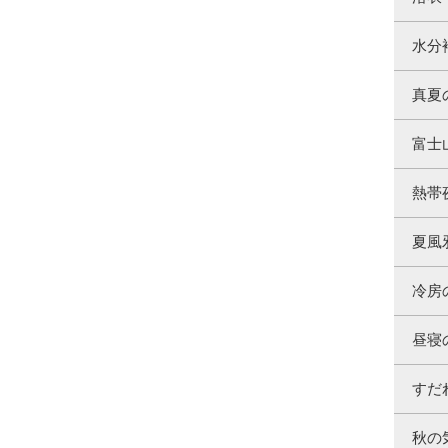
水分
真夏
富士
熱帯
夏風
冷房
昼寝
すだ
秋の