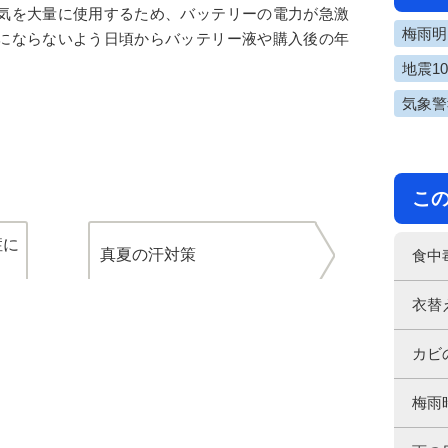
気を大量に使用するため、バッテリーの電力が急激
梅雨明け
にならないよう日頃からバッテリー液や購入後の年
地震1
気象警
こ
症に
真夏の汗対策
食中
衣替
カビ
梅雨