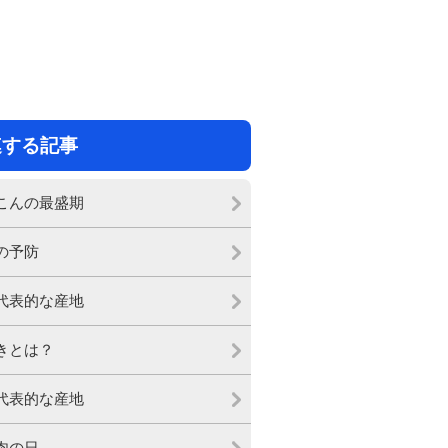
連する記事
こんの最盛期
の予防
代表的な産地
きとは？
代表的な産地
肉の日