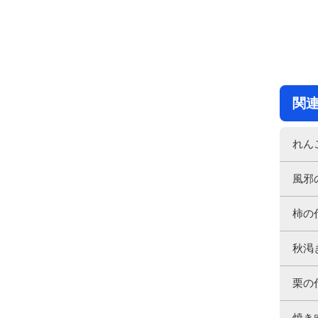
関
れん
風邪
柿の
秋渇
栗の
焼き