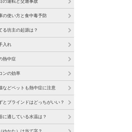
日の運転と交通事故
庫の使い方と食中毒予防
てる坊主の起源は？
手入れ
の熱中症
コンの効率
猫などペットも熱中症に注意
ずとブラインドはどっちがいい？
浴に適している水温は？
（ゆかた）は当て字？