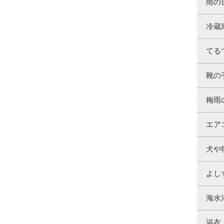
雨の
冷蔵
てる
靴の
梅雨
エア
犬や
よし
海水
浴衣