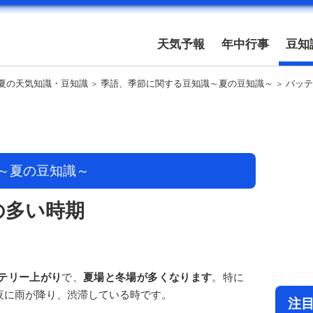
天気予報
年中行事
豆知
夏の天気知識・豆知識
季語、季節に関する豆知識～夏の豆知識～
バッテ
～夏の豆知識～
の多い時期
テリー上がり
で、
夏場と冬場が多くなります
。特に
夜に雨が降り、渋滞している時です。
注