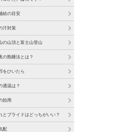
補給の目安
の汗対策
山の山頂と富士山登山
夜の熟睡法とは？
邪をひいたら
の適温は？
の効用
れとブライドはどっちがいい？
気配