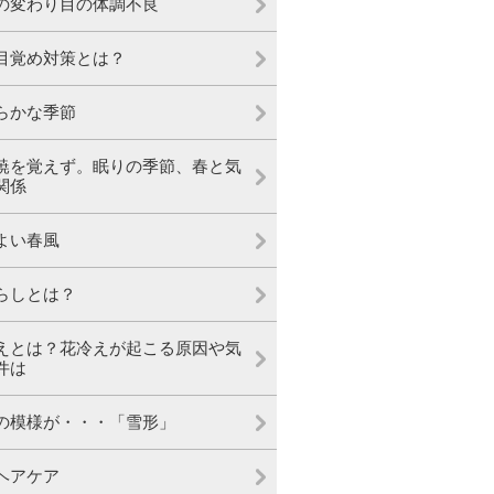
の変わり目の体調不良
目覚め対策とは？
らかな季節
暁を覚えず。眠りの季節、春と気
関係
よい春風
らしとは？
えとは？花冷えが起こる原因や気
件は
の模様が・・・「雪形」
ヘアケア