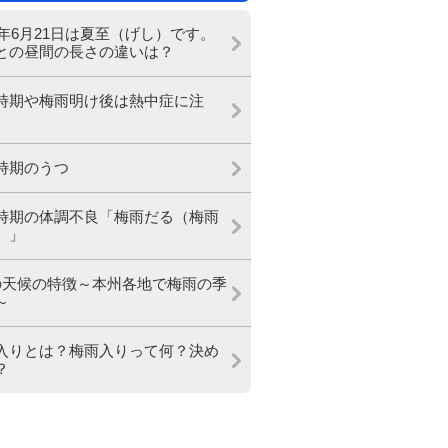
26年6月21日は夏至（げし）です。
との昼間の長さの違いは？
時期や梅雨明け後は熱中症に注
時期のうつ
時期の体調不良「梅雨だる（梅雨
）」
の天候の特徴～本州各地で梅雨の季
～
入りとは？梅雨入りって何？決め
？