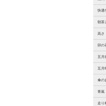
快適
朝茶
高さ
卯の
五月
五月
傘の
青嵐
走り