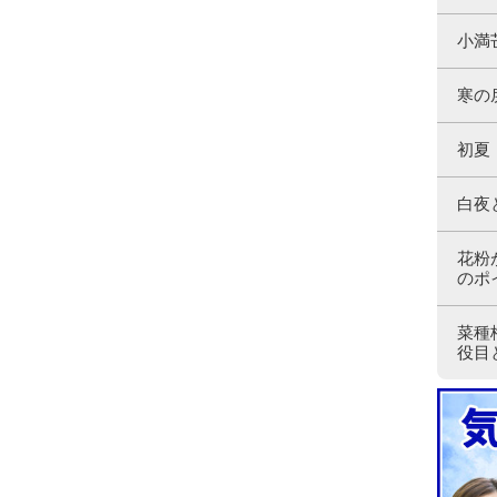
小満
寒の
初夏
白夜
花粉
のポ
菜種
役目