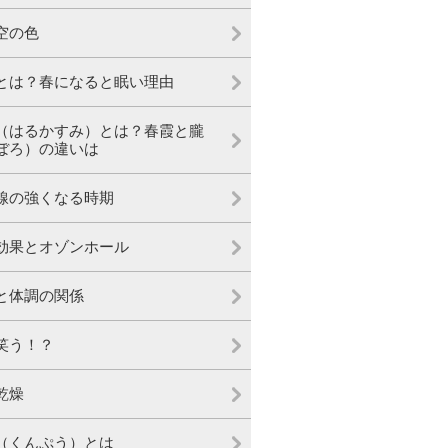
空の色
とは？春になると眠い理由
（はるかすみ）とは？春霞と朧
ぼろ）の違いは
線の強くなる時期
効果とオゾンホール
と体調の関係
笑う！？
乾燥
（くんぷう）とは