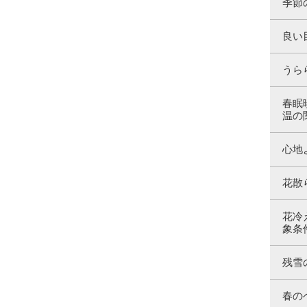
季節
良い
うら
春眠
温の
心地
花散
花冷
象条
残雪
春の