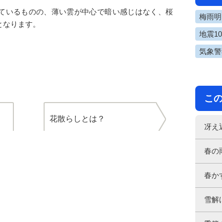
ているものの、薄い雲が中心で暗い感じはなく、桜
梅雨明け
となります。
地震1
気象警
こ
花散らしとは？
冴え
春の
春か
雪解