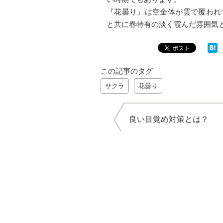
『花曇り』は空全体が雲で覆われ
と共に春特有の淡く霞んだ雰囲気
この記事のタグ
サクラ
花曇り
良い目覚め対策とは？