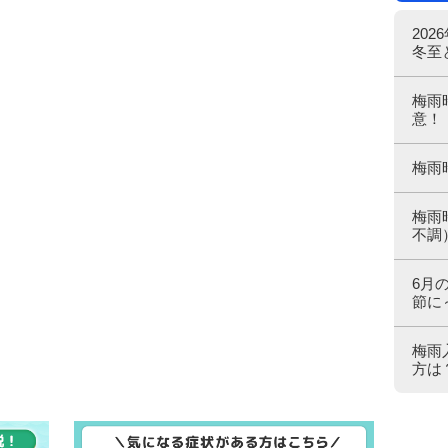
20
冬至
梅雨
意！
梅雨
梅雨
不調
6月
節に
梅雨
方は