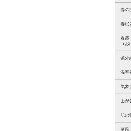
春の
春眠
春霞
（お
紫外
温室
気象
山が
肌の
薫風